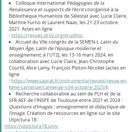
Colloque international
Pédagogies de la
Renaissance et supports de l'écrit
coorganisé à la
Bibliothèque Humaniste de Sélestat avec Lucie Claire,
Martine Furno et Laurent Naas, les 21-23 octobre
2021. Actes en ligne
:
https://revues.droz.org/eruditio.
Accueil du VII
e
congrès de la SEMEN-L
Latin du
Moyen Âge, Latin de l'époque moderne et
enseignement,
à l'UT2J, les 13-16 mars 2024, en
collaboration avec Lucie Claire, Jean-Christophe
Courtil, Alice Lamy, François Ploton-Nicollet (actes en
ligne
:
https://www.saprat.fr/instrumenta/revues/revue-en-
ligne-camenae/camenae-n34-octobre-2025/
).
Recherche collaborative au sein de PLH et de la
SFR-AEF de l'INSPE de Toulouse entre 2021 et 2024 :
Questions d’images : enseignement et didactique de
l’image
. Création de ressources en ligne sur le site
Utpictura 18 :
https://utpictura18.univ-